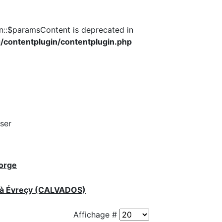
n::$paramsContent is deprecated in
contentplugin/contentplugin.php
iser
gorge
e à Évreçy (CALVADOS)
Affichage #